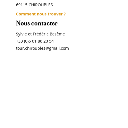
69115 CHIROUBLES
Comment nous trouver ?
Nous contacter
Sylvie et Frédéric Besème
+33 (0)6 01 86 20 54
tour.chiroubles@gmail.com
Inscrivez-vous à la newsletter de La
Tour !
S'abonner
© 2019 par Chambres d'hôtes La Tour •
Mentions Légales
•
Conditions générales de
ventes